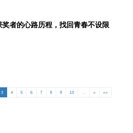
开获奖者的心路历程，找回青春不设限
3
4
5
6
7
8
9
10
…
»
»»