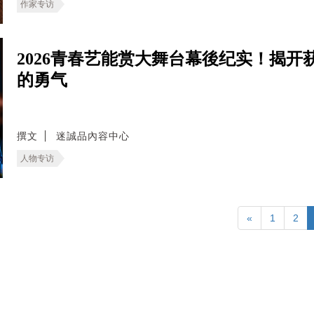
作家专访
2026青春艺能赏大舞台幕後纪实！揭
的勇气
撰文
迷誠品內容中心
人物专访
«
1
2