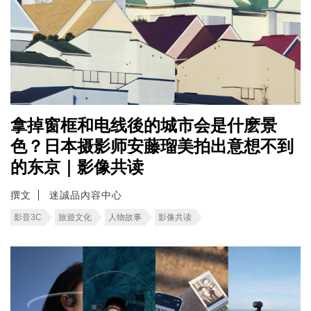
拿掉窗框和电线後的城市会是什麽景
色？日本摄影师安藤瑠美拍出意想不到
的东京｜影像共读
撰文
迷誠品內容中心
影音3C
旅遊文化
人物故事
影像共读