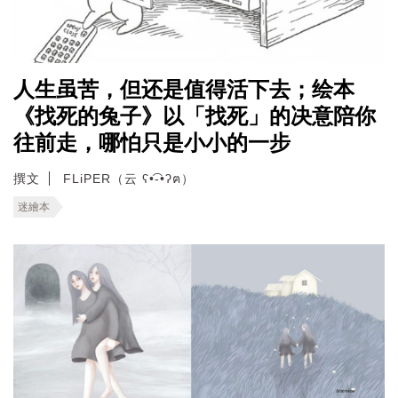
人生虽苦，但还是值得活下去；绘本
《找死的兔子》以「找死」的决意陪你
往前走，哪怕只是小小的一步
撰文
FLiPER（云 ʕ•͡-•ʔฅ）
迷繪本