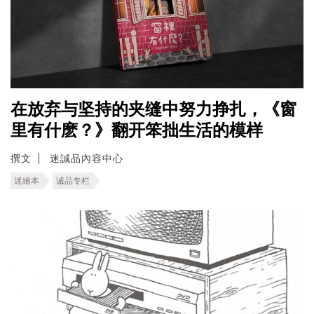
在放弃与坚持的夹缝中努力挣扎，《窗
里有什麽？》翻开笨拙生活的模样
撰文
迷誠品內容中心
迷繪本
诚品专栏