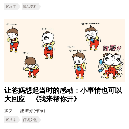
迷繪本
诚品专栏
让爸妈想起当时的感动：小事情也可以
大回应—《我来帮你开》
撰文
諶淑婷(作家)
迷繪本
阅读文化