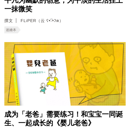
平凡为幽默的创意，为平淡的生活挂上
一抹微笑
撰文
FLiPER（云 ʕ•͡-•ʔฅ）
迷繪本
成为「老爸」需要练习！和宝宝一同诞
生、一起成长的《婴儿老爸》