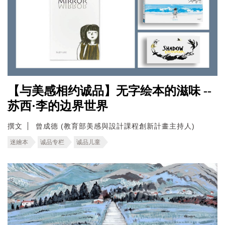
【与美感相约诚品】无字绘本的滋味 --
苏西·李的边界世界
撰文
曾成德 (教育部美感與設計課程創新計畫主持人)
迷繪本
诚品专栏
诚品儿童