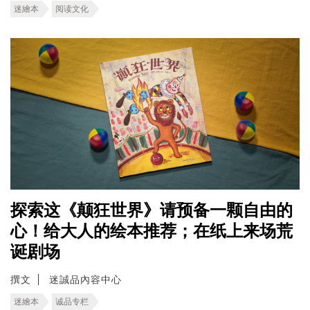
迷繪本
阅读文化
探索这《颠狂世界》请预备一颗自由的
心！给大人的绘本推荐；在纸上来场荒
诞剧场
撰文
迷誠品內容中心
迷繪本
诚品专栏