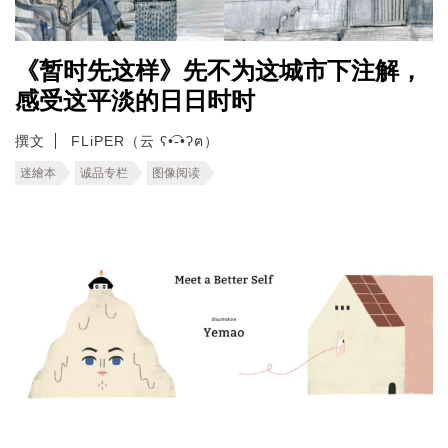
《暂时先这样》先不为这城市下注解，
感受这平淡的日日时时
撰文
FLiPER（云 ʕ•͡-•ʔฅ）
迷繪本
诚品专栏
图像阅读