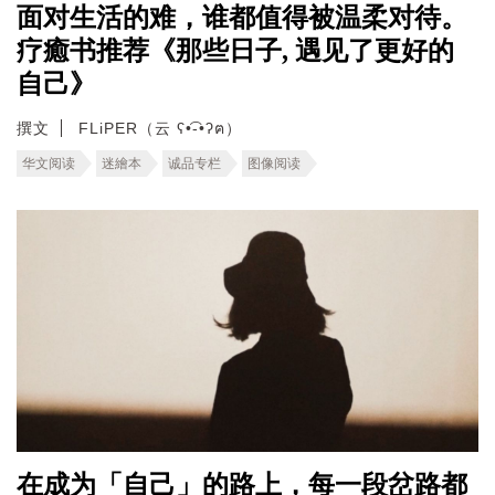
面对生活的难，谁都值得被温柔对待。
疗癒书推荐《那些日子, 遇见了更好的
自己》
撰文
FLiPER（云 ʕ•͡-•ʔฅ）
华文阅读
迷繪本
诚品专栏
图像阅读
在成为「自己」的路上，每一段岔路都