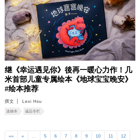
继《幸运遇见你》後再一暖心力作！几
米首部儿童专属绘本《地球宝宝晚安》
#绘本推荐
撰文
Lexi Hsu
迷繪本
诚品专栏
««
«
…
5
6
7
8
9
10
11
12