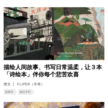
描绘人间故事、书写日常温柔，让３本
「诗绘本」伴你每个悲苦欢喜
撰文
FLiPER（辛蒂）
迷繪本
诚品专栏