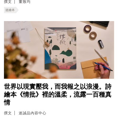
撰文
董致均
迷繪本
世界以現實壓我，而我報之以浪漫。詩
繪本《情批》裡的溫柔，流露一百種真
情
撰文
迷誠品內容中心