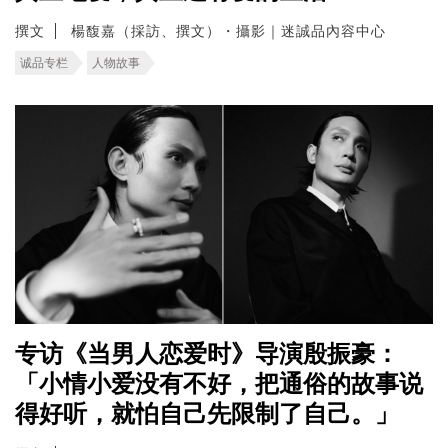
撰文
楊馥嘉（採訪、撰文）・攝影｜迷誠品內容中心
诚品专栏
人物故事
专访《当男人恋爱时》导演殷振豪：
「小情小爱没有不好，把通俗的故事说
得好听，就怕自己先限制了自己。」