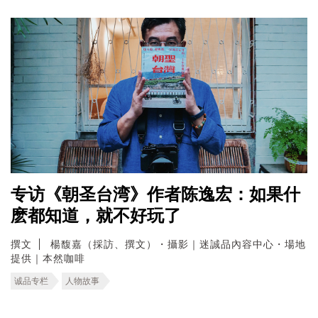
专访《朝圣台湾》作者陈逸宏：如果什
麽都知道，就不好玩了
撰文
楊馥嘉（採訪、撰文）・攝影｜迷誠品內容中心・場地
提供｜本然咖啡
诚品专栏
人物故事