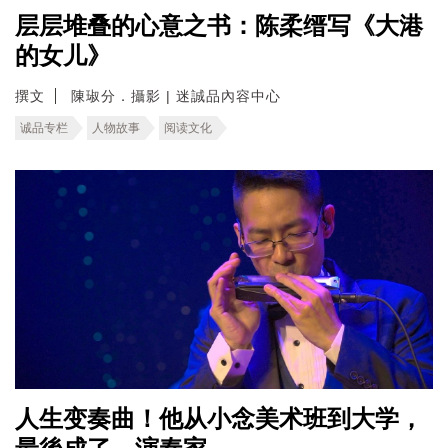
层层堆叠的心意之书：陈柔缙写《大港
的女儿》
撰文
陳琡分．攝影 | 迷誠品內容中心
诚品专栏
人物故事
阅读文化
人生变奏曲！他从小念美术班到大学，