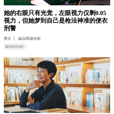
她的右眼只有光觉，左眼视力仅剩0.05
视力，但她梦到自己是枪法神准的便衣
刑警
撰文
誠品閱讀光影
诚品阅读光影