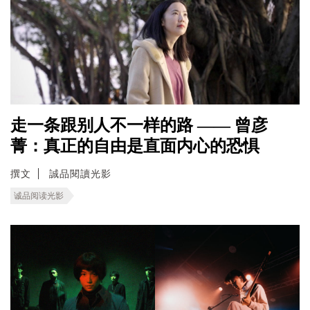
走一条跟别人不一样的路 —— 曾彦
菁：真正的自由是直面内心的恐惧
撰文
誠品閱讀光影
诚品阅读光影