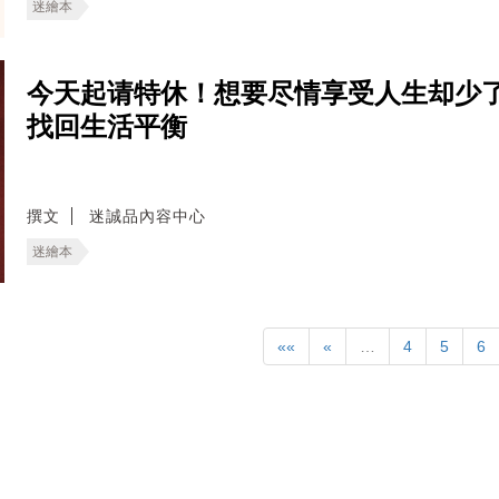
迷繪本
今天起请特休！想要尽情享受人生却少
找回生活平衡
撰文
迷誠品內容中心
迷繪本
««
«
…
4
5
6