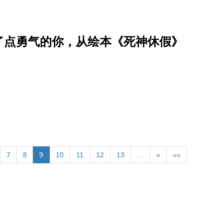
了点勇气的你，从绘本《死神休假》
7
8
9
10
11
12
13
…
»
»»