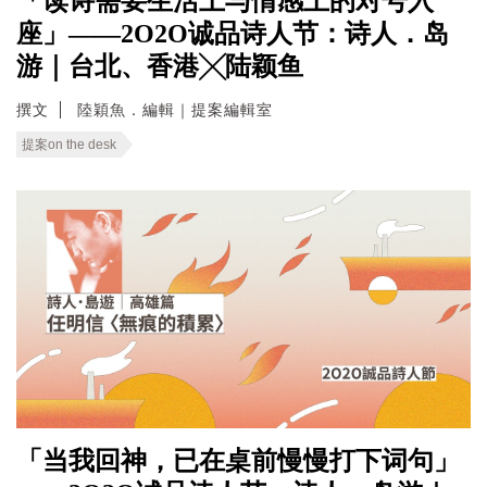
「读诗需要生活上与情感上的对号入
座」——2O2O诚品诗人节：诗人．岛
游｜台北、香港╳陆颖鱼
撰文
陸穎魚．編輯｜提案編輯室
提案on the desk
「当我回神，已在桌前慢慢打下词句」