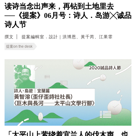
读诗当念出声来，再钻到土地里去
──《提案》06月号：诗人．岛游╳诚品
诗人节
撰文
提案編輯室．設計｜洪博恩、黃千芮、江果霏
提案on the desk
「太平山上萦绕着宜兰人的伐木声，也