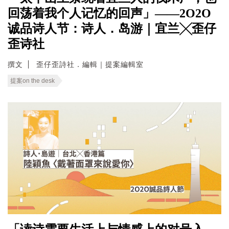
回荡着我个人记忆的回声」——2O2O
诚品诗人节：诗人．岛游｜宜兰╳歪仔
歪诗社
撰文
歪仔歪詩社．編輯｜提案編輯室
提案on the desk