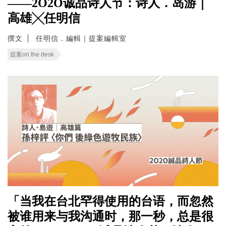
——2O2O诚品诗人节：诗人．岛游｜
高雄╳任明信
撰文
任明信．編輯｜提案編輯室
提案on the desk
「当我在台北罕得使用的台语，而忽然
被谁用来与我沟通时，那一秒，总是很