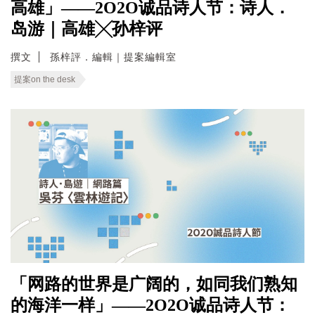
高雄」——2O2O诚品诗人节：诗人．
岛游｜高雄╳孙梓评
撰文
孫梓評．編輯｜提案編輯室
提案on the desk
「网路的世界是广阔的，如同我们熟知
的海洋一样」——2O2O诚品诗人节：