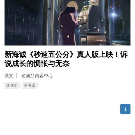
新海诚《秒速五公分》真人版上映！诉
说成长的惆怅与无奈
撰文
迷誠品內容中心
迷电影
新海诚
1