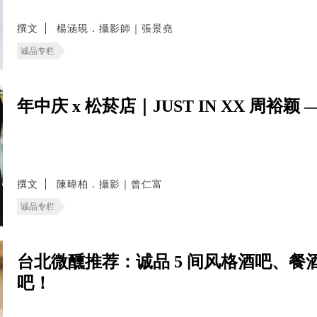
撰文
楊涵硯．攝影師｜張景堯
诚品专栏
年中庆 x 松菸店｜JUST IN XX 周裕颖 — Be
撰文
陳暐柏．攝影｜曾仁富
诚品专栏
台北微醺推荐：诚品 5 间风格酒吧、
吧！