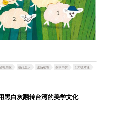
品电影院
诚品选乐
诚品选书
编辑书房
长大後才懂
单做 用黑白灰翻转台湾的美学文化