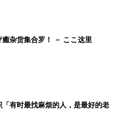
癒杂货集合罗！ － ここ这里
识「有时最找麻烦的人，是最好的老