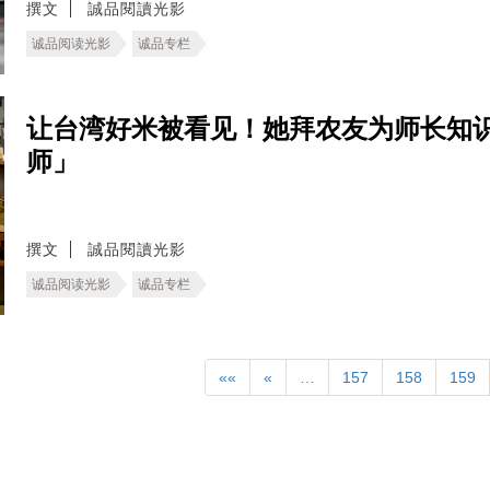
撰文
誠品閱讀光影
诚品阅读光影
诚品专栏
让台湾好米被看见！她拜农友为师长知
师」
撰文
誠品閱讀光影
诚品阅读光影
诚品专栏
««
«
…
157
158
159