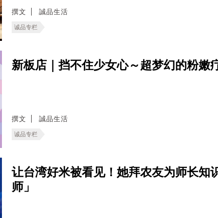
撰文
誠品生活
诚品专栏
新板店｜挡不住少女心～超梦幻的粉嫩疗
撰文
誠品生活
诚品专栏
让台湾好米被看见！她拜农友为师长知
师」