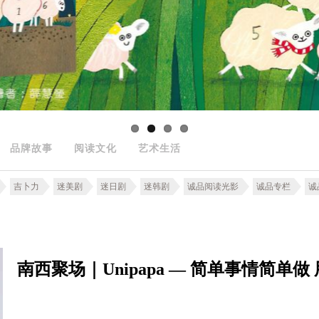
品牌故事
阅读文化
艺术生活
吉卜力
迷美剧
迷日剧
迷韩剧
诚品阅读光影
诚品专栏
诚
南西聚场｜Unipapa — 简单事情简