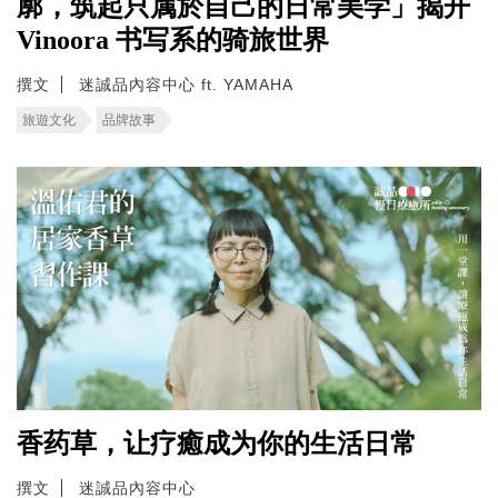
廓，筑起只属於自己的日常美学」揭开
Vinoora 书写系的骑旅世界
撰文
迷誠品內容中心 ft. YAMAHA
旅遊文化
品牌故事
香药草，让疗癒成为你的生活日常
撰文
迷誠品內容中心