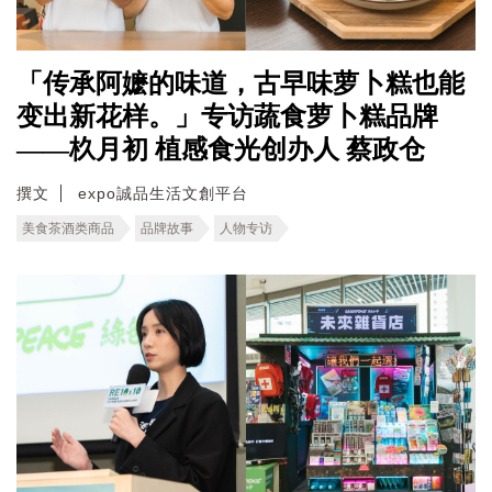
「传承阿嬷的味道，古早味萝卜糕也能
变出新花样。」专访蔬食萝卜糕品牌
——杦月初 植感食光创办人 蔡政仓
撰文
expo誠品生活文創平台
美食茶酒类商品
品牌故事
人物专访