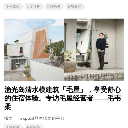
手作体验
人文社科
品牌故事
香氛美容
渔光岛清水模建筑「毛屋」，享受舒心
的住宿体验。专访毛屋经营者——毛韦
柔
撰文
expo誠品生活文創平台
人物故事
品牌故事