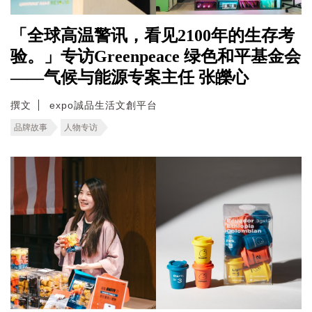
「全球高温警讯，看见2100年的生存考
验。」专访Greenpeace 绿色和平基金会
——气候与能源专案主任 张皪心
撰文
expo誠品生活文創平台
品牌故事
人物专访