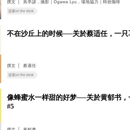
撰文
吳亭諺．攝影｜Ogawa Lyu．場地協力｜時拾咖啡
提案on the desk
不在沙丘上的时候──关於蔡适任，一只耳廓狐的
撰文
蔡適任
提案on the desk
像蜂蜜水一样甜的好梦──关於黄郁书，一只跳
#5
撰文
黃郁書