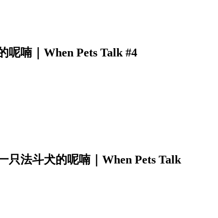
hen Pets Talk #4
斗犬的呢喃｜When Pets Talk