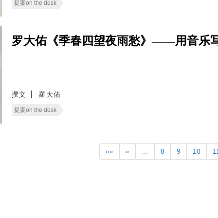
提案on the desk
罗大佑《季春四望夜雨愁》——用音乐
撰文
羅大佑
提案on the desk
««
«
…
8
9
10
1