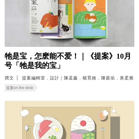
牠是宝，怎麽能不爱！｜《提案》10月
号「牠是我的宝」
撰文
提案編輯室．設計｜陳孟鑫．楊育維．陳庭佑．黃柔雅
提案on the desk