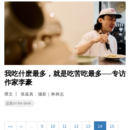
我吃什麽最多，就是吃苦吃最多──专访
作家李豪
撰文
張嘉真．攝影｜林昶志
提案on the desk
««
«
…
9
10
11
12
13
14
15