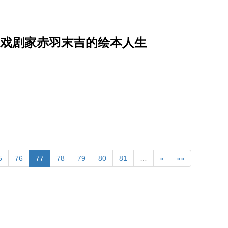
上戏剧家赤羽末吉的绘本人生
5
76
77
78
79
80
81
…
»
»»