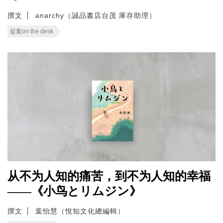
撰文
anarchy（誠品書店台茂 庫存助理）
提案on the desk
从不为人知的痛苦，到不为人知的幸福
——《小鸟とリムジン》
撰文
葉怡慧（悅知文化總編輯）