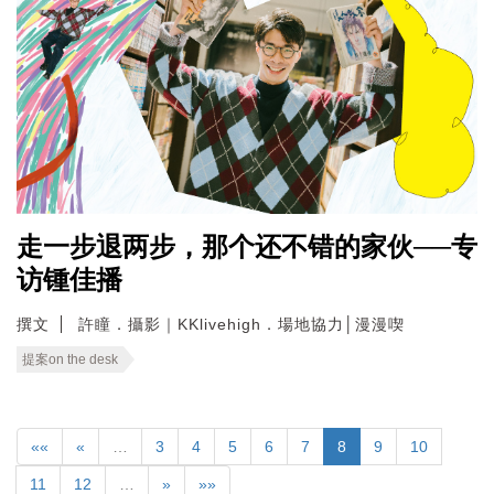
走一步退两步，那个还不错的家伙──专
访锺佳播
撰文
許瞳．攝影｜KKlivehigh．場地協力│漫漫喫
提案on the desk
««
«
…
3
4
5
6
7
8
9
10
11
12
…
»
»»