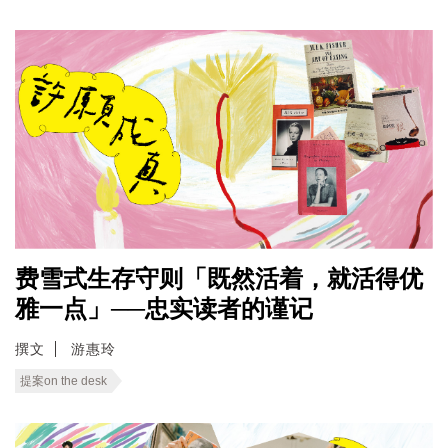
费雪式生存守则「既然活着，就活得优
雅一点」──忠实读者的谨记
撰文
游惠玲
提案on the desk