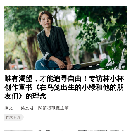
唯有渴望，才能追寻自由！专访林小杯
创作童书《在鸟笼出生的小绿和他的朋
友们》的理念
撰文
吳文君（閱讀盪鞦韆主筆）
作家专访