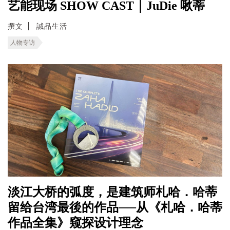
艺能现场 SHOW CAST｜JuDie 啾蒂
撰文
誠品生活
人物专访
淡江大桥的弧度，是建筑师札哈．哈蒂
留给台湾最後的作品──从《札哈．哈蒂
作品全集》窥探设计理念