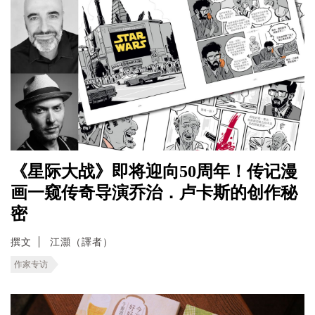
《星际大战》即将迎向50周年！传记漫
画一窥传奇导演乔治．卢卡斯的创作秘
密
撰文
江灝（譯者）
作家专访