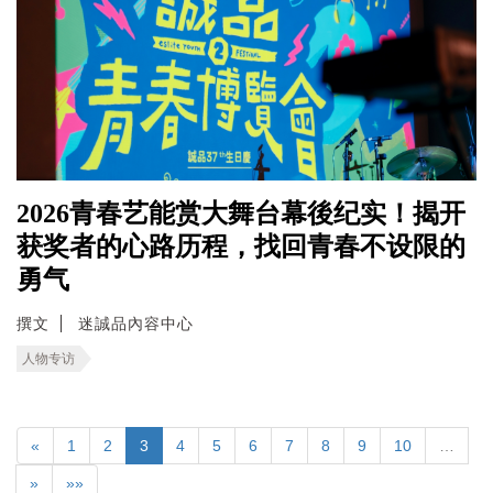
2026青春艺能赏大舞台幕後纪实！揭开
获奖者的心路历程，找回青春不设限的
勇气
撰文
迷誠品內容中心
人物专访
«
1
2
3
4
5
6
7
8
9
10
…
»
»»