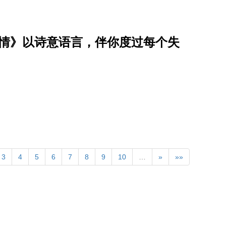
事情》以诗意语言，伴你度过每个失
3
4
5
6
7
8
9
10
…
»
»»