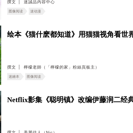
撰文
迷誠品內容中心
图像阅读
迷动漫
绘本《猫什麽都知道》用猫猫视角看世
撰文
檸檬老師（「檸檬的家」粉絲頁板主）
迷繪本
图像阅读
Netflix影集《聪明镇》改编伊藤润二
撰文
美麗佳人（Nic）