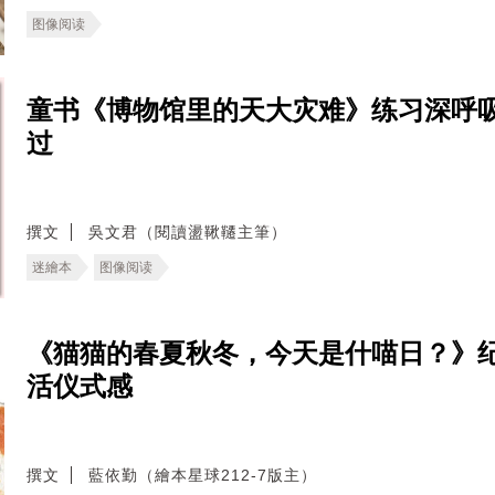
图像阅读
童书《博物馆里的天大灾难》练习深呼
过
撰文
吳文君（閱讀盪鞦韆主筆）
迷繪本
图像阅读
《猫猫的春夏秋冬，今天是什喵日？》纪
活仪式感
撰文
藍依勤（繪本星球212-7版主）