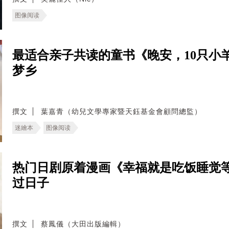
图像阅读
最适合亲子共读的童书《晚安，10只小
梦乡
撰文
葉嘉青（幼兒文學專家暨天鈺基金會顧問總監）
迷繪本
图像阅读
热门日剧原着漫画《幸福就是吃饭睡觉
过日子
撰文
蔡鳳儀（大田出版編輯）