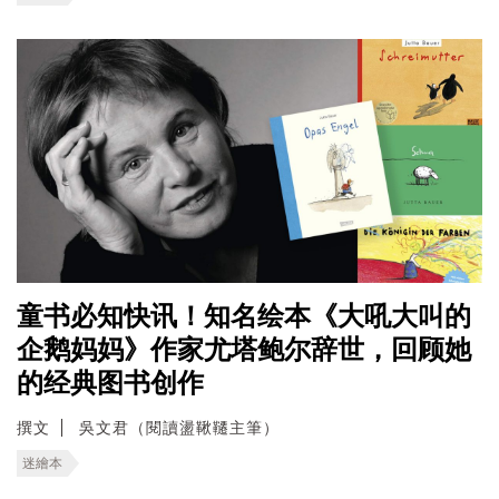
童书必知快讯！知名绘本《大吼大叫的
企鹅妈妈》作家尤塔鲍尔辞世，回顾她
的经典图书创作
撰文
吳文君（閱讀盪鞦韆主筆）
迷繪本