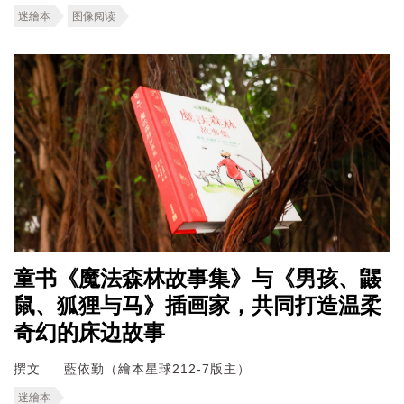
迷繪本
图像阅读
童书《魔法森林故事集》与《男孩、鼹
鼠、狐狸与马》插画家，共同打造温柔
奇幻的床边故事
撰文
藍依勤（繪本星球212-7版主）
迷繪本