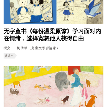
无字童书《每份温柔原谅》学习面对内
在情绪，选择宽恕他人获得自由
撰文
柯倩華（兒童文學評論家）
迷繪本