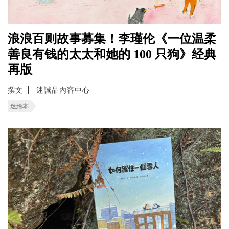
浪浪百则故事募集！李瑾伦《一位温柔
善良有钱的太太和她的 100 只狗》经典
再版
撰文
迷誠品內容中心
迷繪本