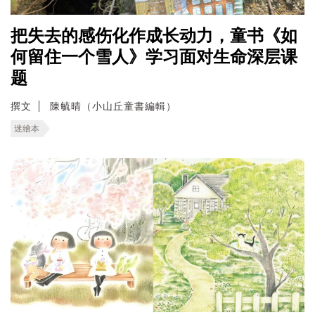
把失去的感伤化作成长动力，童书《如
何留住一个雪人》学习面对生命深层课
题
撰文
陳毓晴（小山丘童書編輯）
迷繪本