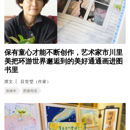
保有童心才能不断创作，艺术家市川里
美把环游世界邂逅到的美好通通画进图
书里
撰文
莊世瑩（作家）
迷繪本
图像阅读