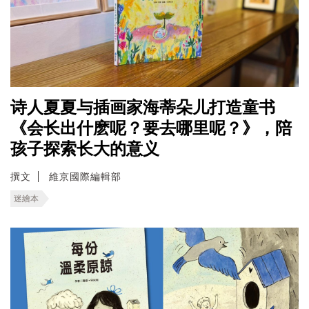
诗人夏夏与插画家海蒂朵儿打造童书
《会长出什麽呢？要去哪里呢？》，陪
孩子探索长大的意义
撰文
維京國際編輯部
迷繪本