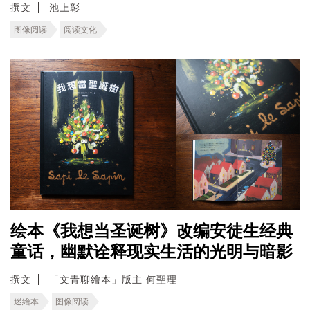
撰文
池上彰
图像阅读
阅读文化
绘本《我想当圣诞树》改编安徒生经典
童话，幽默诠释现实生活的光明与暗影
撰文
「文青聊繪本」版主 何聖理
迷繪本
图像阅读