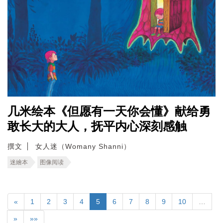
几米绘本《但愿有一天你会懂》献给勇
敢长大的大人，抚平内心深刻感触
撰文
女人迷（Womany Shanni）
迷繪本
图像阅读
«
1
2
3
4
5
6
7
8
9
10
…
»
»»