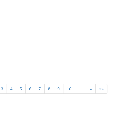
》
3
4
5
6
7
8
9
10
…
»
»»