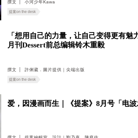
撰文
小河少年Kawa
提案on the desk
「想用自己的力量，让自己变得更有魅力
月刊Dessert前总编辑铃木重毅
撰文
許俐葳．圖片提供｜尖端出版
提案on the desk
爱，因漫画而生｜《提案》8月号「电
撰文
提案編輯室．設計｜劉乃嘉．陳庭佑