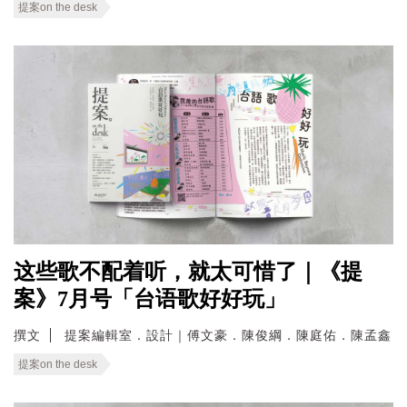
提案on the desk
这些歌不配着听，就太可惜了｜《提
案》7月号「台语歌好好玩」
撰文
提案編輯室．設計｜傅文豪．陳俊綱．陳庭佑．陳孟鑫
提案on the desk