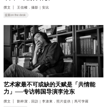
撰文
王信權．攝影｜安比
提案on the desk
艺术家最不可或缺的天赋是「共情能
力」──专访韩国导演李沧东
撰文
劉梓潔．回訪｜李滄東．照片提供｜馬可孛羅