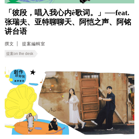
「彼段，唱入我心内ê歌词。」──feat.
张瑞夫、亚特聊聊天、阿恺之声、阿铭
讲台语
撰文
提案編輯室
提案on the desk