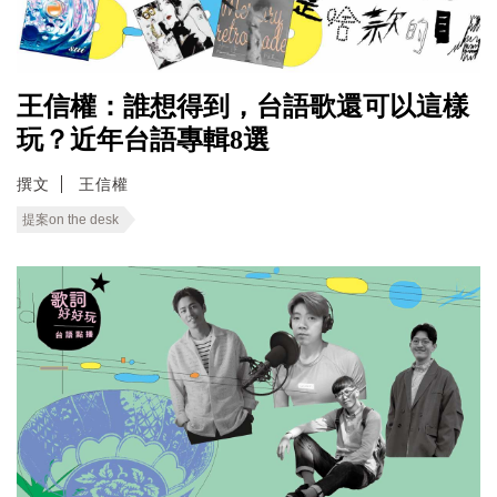
王信權：誰想得到，台語歌還可以這樣
玩？近年台語專輯8選
撰文
王信權
提案on the desk