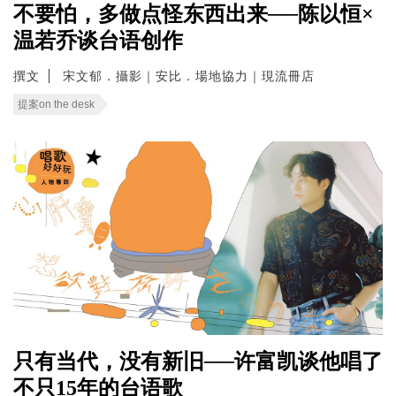
不要怕，多做点怪东西出来──陈以恒×
温若乔谈台语创作
撰文
宋文郁．攝影｜安比．場地協力｜現流冊店
提案on the desk
只有当代，没有新旧──许富凯谈他唱了
不只15年的台语歌