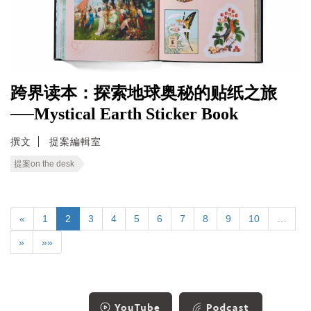
跨界读本：探索地球奥秘的贴纸之旅
──Mystical Earth Sticker Book
撰文
提案編輯室
提案on the desk
«
1
2
3
4
5
6
7
8
9
10
…
»
»»