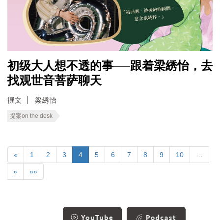
初级大人想不透的事──跟着梁綉怡，去
找观世音菩萨聊天
撰文
梁綉怡
提案on the desk
«
1
2
3
4
5
6
7
8
9
10
…
»
»»