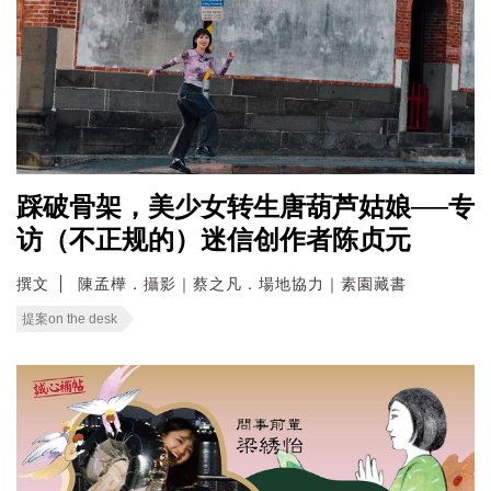
踩破骨架，美少女转生唐葫芦姑娘──专
访（不正规的）迷信创作者陈贞元
撰文
陳孟樺．攝影｜蔡之凡．場地協力｜素園藏書
提案on the desk