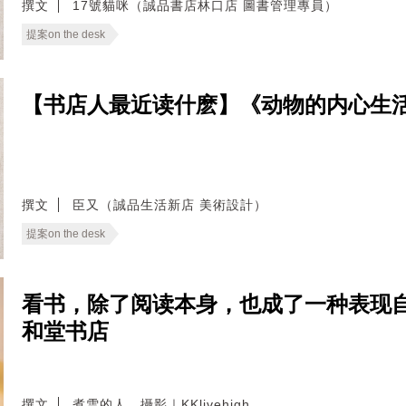
撰文
17號貓咪（誠品書店林口店 圖書管理專員）
提案on the desk
【书店人最近读什麽】《动物的内心生
撰文
臣又（誠品生活新店 美術設計）
提案on the desk
看书，除了阅读本身，也成了一种表现
和堂书店
撰文
煮雪的人．攝影｜KKlivehigh