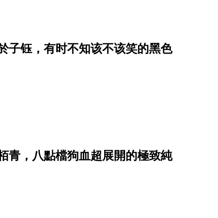
关於子钰，有时不知该不该笑的黑色
陳栢青，八點檔狗血超展開的極致純