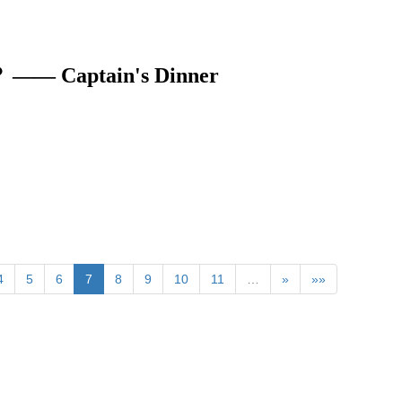
ptain's Dinner
4
5
6
7
8
9
10
11
…
»
»»