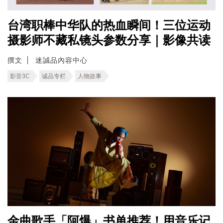
台湾职棒中华队的热血瞬间！三位运动
摄影师不藏私镜头参数分享｜影像共读
撰文
迷誠品內容中心
影音3C
诚品专栏
人物故事
金曲歌手「阿爆」书单推荐！用音乐记