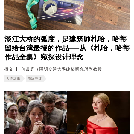
淡江大桥的弧度，是建筑师札哈．哈蒂
留给台湾最後的作品──从《札哈．哈蒂
作品全集》窥探设计理念
撰文
何震寰（陽明交通大學建築研究所副教授）
人物故事
作家书评