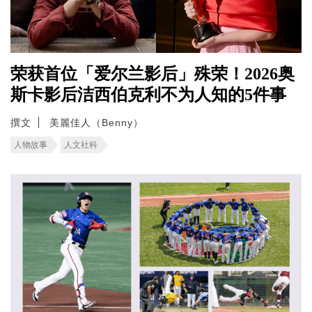
荣获首位「爱尔兰影后」殊荣！2026奥
斯卡影后洁西伯克利不为人知的5件事
撰文
美麗佳人（Benny）
人物故事
人文社科