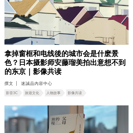
拿掉窗框和电线後的城市会是什麽景
色？日本摄影师安藤瑠美拍出意想不到
的东京｜影像共读
撰文
迷誠品內容中心
影音3C
旅遊文化
人物故事
影像共读