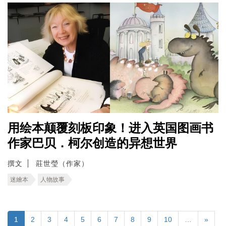
用绘本颠覆刻板印象！进入英国图画书
作家巴贝．柯尔创造的异想世界
撰文
莊世瑩（作家）
迷繪本
人物故事
1
2
3
4
5
6
7
8
9
10
…
»