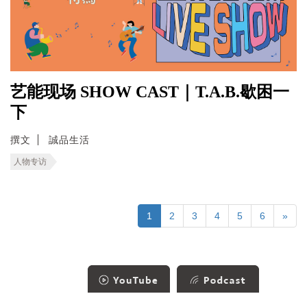
艺能现场 SHOW CAST｜T.A.B.歇困一
下
撰文
誠品生活
人物专访
1
2
3
4
5
6
»