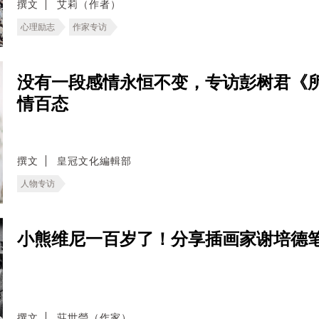
撰文
艾莉（作者）
心理励志
作家专访
没有一段感情永恒不变，专访彭树君《
情百态
撰文
皇冠文化編輯部
人物专访
小熊维尼一百岁了！分享插画家谢培德
撰文
莊世瑩（作家）