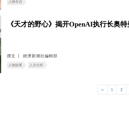
人物专访
《天才的野心》揭开OpenAI执行长奥特曼
撰文
經濟新潮社編輯部
人物故事
人文社科
«
1
2