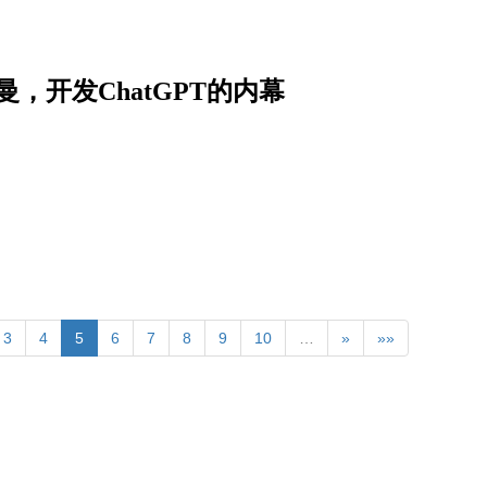
，开发ChatGPT的内幕
3
4
5
6
7
8
9
10
…
»
»»