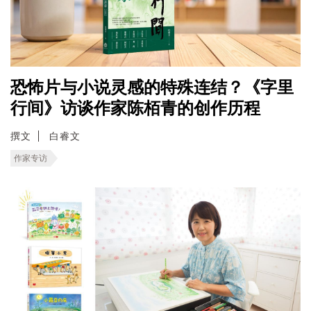
恐怖片与小说灵感的特殊连结？《字里
行间》访谈作家陈栢青的创作历程
撰文
白睿文
作家专访