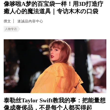
像哆啦A梦的百宝袋一样！用3D打造疗
癒人心的魔法道具｜专访木木の口袋
撰文
迷誠品內容中心
人物专访
泰勒丝Taylor Swift教我的事：把能量想
像成奢侈品，不是每个人都买得起