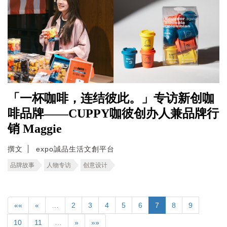
「一杯咖啡，连结彼此。」专访新创咖
啡品牌——CUPPY咖彼创办人兼品牌行
销 Maggie
撰文
expo誠品生活文創平台
品牌故事
人物专访
创意设计
««
«
…
2
3
4
5
6
7
8
9
10
11
…
»
»»