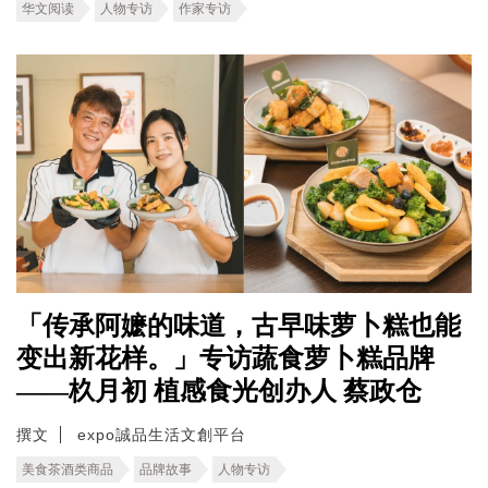
华文阅读
人物专访
作家专访
「传承阿嬷的味道，古早味萝卜糕也能
变出新花样。」专访蔬食萝卜糕品牌
——杦月初 植感食光创办人 蔡政仓
撰文
expo誠品生活文創平台
美食茶酒类商品
品牌故事
人物专访