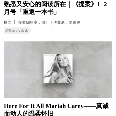
熟悉又安心的阅读所在｜《提案》1+2
月号「重返一本书」
撰文
提案編輯室．設計｜傅文豪．陳俊綱
提案on the desk
Here For It All Mariah Carey——真诚
而动人的温柔怀旧