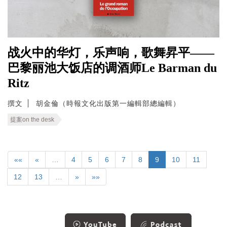
战火中的华灯，乐声响，歌舞昇平——
巴黎丽池大饭店的调酒师Le Barman du
Ritz
撰文
胡金倫（時報文化出版第一編輯部總編輯）
提案on the desk
««
«
…
4
5
6
7
8
9
10
11
12
13
…
»
»»