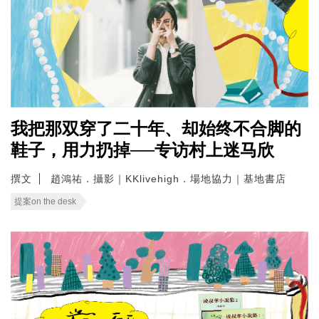
我把那双穿了二十年、却始终不合脚的
鞋子，用力扔掉──专访村上迷马欣
撰文
趙鴻祐．攝影｜KKlivehigh．場地協力｜基地書店
提案on the desk