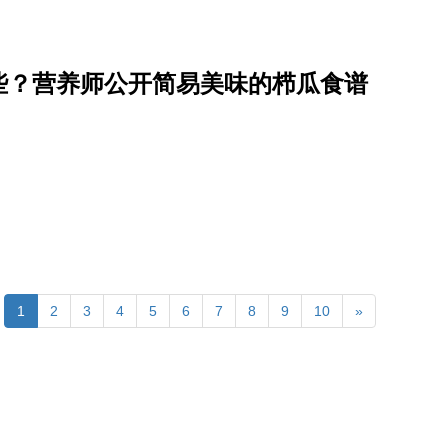
些？营养师公开简易美味的栉瓜食谱
）
1
2
3
4
5
6
7
8
9
10
»