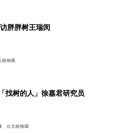
专访胖胖树王瑞闵
化植物園
「找树的人」徐嘉君研究员
樓、台北植物園