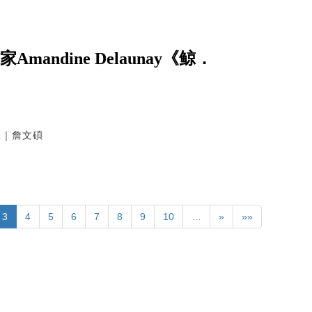
ndine Delaunay《鲸．
翻譯｜詹文碩
3
4
5
6
7
8
9
10
…
»
»»