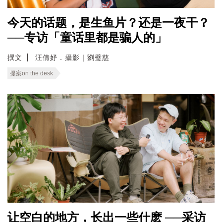
今天的话题，是生鱼片？还是一夜干？
──专访「童话里都是骗人的」
撰文
汪倩妤．攝影｜劉璧慈
提案on the desk
让空白的地方，长出一些什麽 ──采访