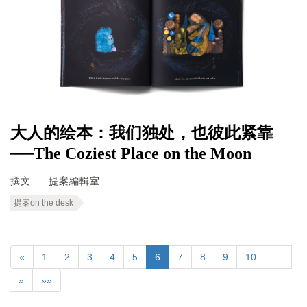
大人的绘本：我们独处，也彼此紧靠
──The Coziest Place on the Moon
撰文
提案編輯室
提案on the desk
«
1
2
3
4
5
6
7
8
9
10
…
»
»»