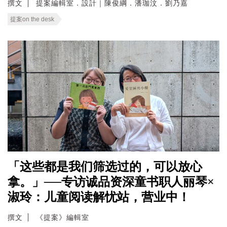
撰文
提案編輯室．設計｜陳俊綱．潘珈汶．劉乃嘉
提案on the desk
「这些都是我们筛选过的，可以放心
拿。」──专访诚品资深童书职人丽琴×
淑玲：儿童阅读解忧站，营业中！
撰文
《提案》編輯室