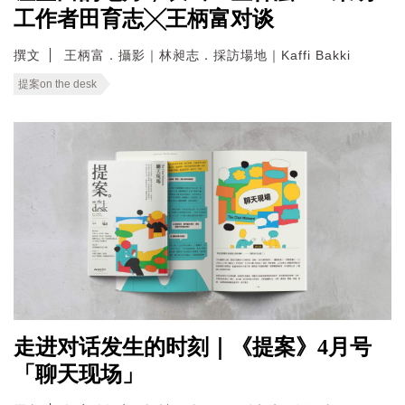
工作者田育志╳王柄富对谈
撰文
王柄富．攝影｜林昶志．採訪場地｜Kaffi Bakki
提案on the desk
走进对话发生的时刻｜《提案》4月号
「聊天现场」