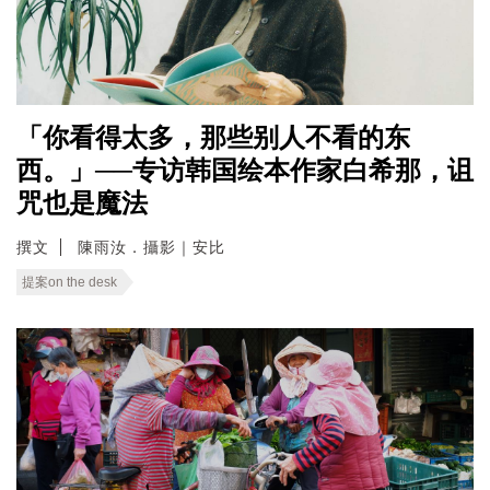
「你看得太多，那些别人不看的东
西。」──专访韩国绘本作家白希那，诅
咒也是魔法
撰文
陳雨汝．攝影｜安比
提案on the desk