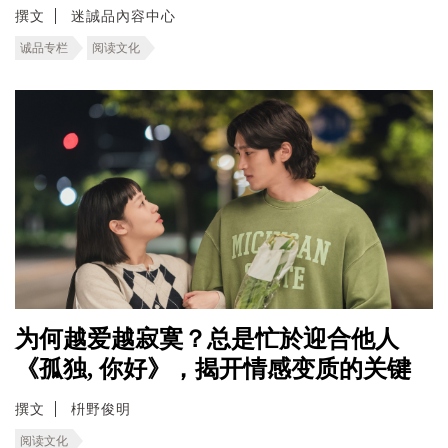
撰文
迷誠品內容中心
诚品专栏
阅读文化
为何越爱越寂寞？总是忙於迎合他人
《孤独, 你好》，揭开情感变质的关键
撰文
枡野俊明
阅读文化