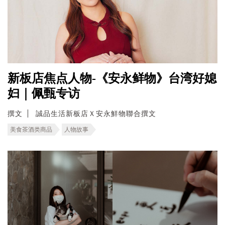
新板店焦点人物-《安永鲜物》台湾好媳
妇｜佩甄专访
撰文
誠品生活新板店Ｘ安永鮮物聯合撰文
美食茶酒类商品
人物故事