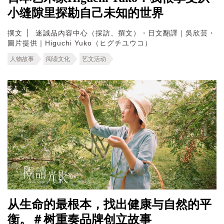
小缝隙里探勘自己未知的世界
撰文
迷誠品內容中心（採訪、撰文）・日文翻譯｜吳欣芸・
圖片提供｜Higuchi Yuko（ヒグチユウコ）
人物故事
阅读文化
艺文活动
从生命的最根本，找出健康与自然的平
衡。＃树重奏品牌创立故事