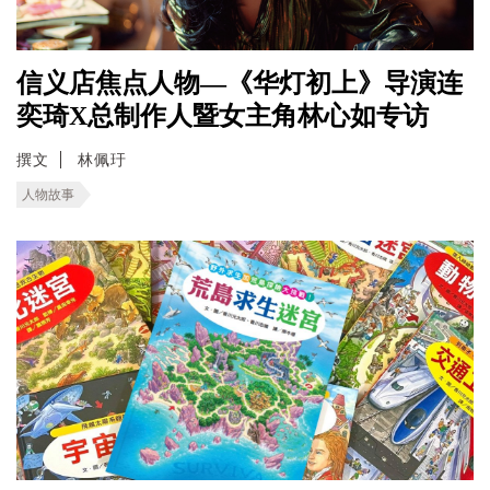
信义店焦点人物—《华灯初上》导演连
奕琦X总制作人暨女主角林心如专访
撰文
林佩玗
人物故事