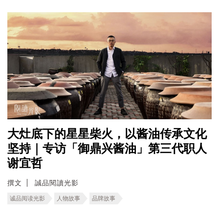
大灶底下的星星柴火，以酱油传承文化
坚持｜专访「御鼎兴酱油」第三代职人
谢宜哲
撰文
誠品閱讀光影
诚品阅读光影
人物故事
品牌故事