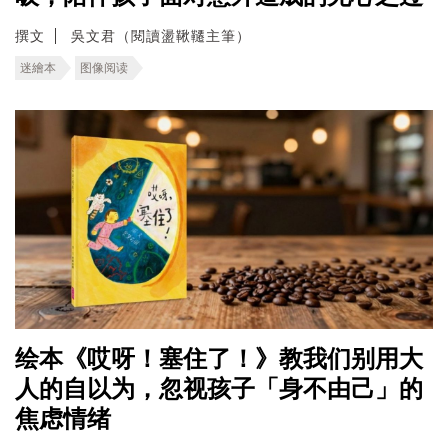
撰文
吳文君（閱讀盪鞦韆主筆）
迷繪本
图像阅读
绘本《哎呀！塞住了！》教我们别用大
人的自以为，忽视孩子「身不由己」的
焦虑情绪