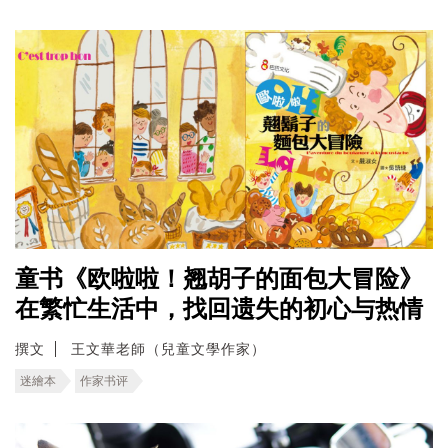
童书《欧啦啦！翘胡子的面包大冒险》
在繁忙生活中，找回遗失的初心与热情
撰文
王文華老師（兒童文學作家）
迷繪本
作家书评