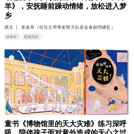
羊》，安抚睡前躁动情绪，放松进入梦
乡
撰文
葉嘉青（幼兒文學專家暨天鈺基金會顧問總監）
迷繪本
图像阅读
童书《博物馆里的天大灾难》练习深呼
吸，陪伴孩子面对意外造成的无心之过