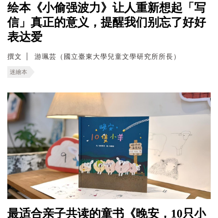
绘本《小偷强波力》让人重新想起「写
信」真正的意义，提醒我们别忘了好好
表达爱
撰文
游珮芸（國立臺東大學兒童文學研究所所長）
迷繪本
最适合亲子共读的童书《晚安，10只小