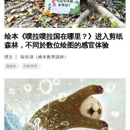
绘本《噗拉噗拉国在哪里？》进入剪纸
森林，不同於数位绘图的感官体验
撰文
歐玲瀞（繪本教學講師）
迷繪本
作家书评