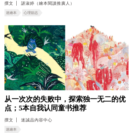
撰文
諶淑婷（繪本閱讀推廣人）
迷繪本
心理励志
从一次次的失败中，探索独一无二的优
点；5本自我认同童书推荐
撰文
迷誠品內容中心
迷繪本