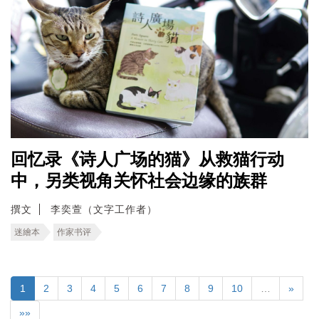
回忆录《诗人广场的猫》从救猫行动
中，另类视角关怀社会边缘的族群
撰文
李奕萱（文字工作者）
迷繪本
作家书评
1
2
3
4
5
6
7
8
9
10
…
»
»»