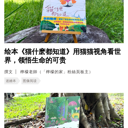
绘本《猫什麽都知道》用猫猫视角看世
界，领悟生命的可贵
撰文
檸檬老師（「檸檬的家」粉絲頁板主）
迷繪本
图像阅读