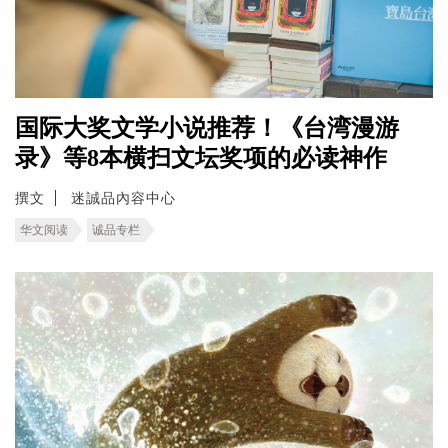
国际大奖文学小说推荐！《台湾漫游
录》等8本横扫文坛奖项的必读神作
撰文
迷誠品內容中心
华文阅读
诚品专栏