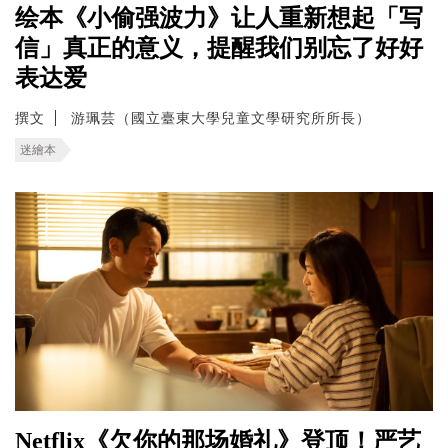
绘本《小偷强波力》让人重新想起「写
信」真正的意义，提醒我们别忘了好好
表达爱
撰文
游珮芸（國立臺東大學兒童文學研究所所長）
迷繪本
Netflix《欠你的那场婚礼》登顶！严艺