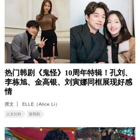
热门韩剧《鬼怪》10周年特辑！孔刘、
李栋旭、金高银、刘寅娜同框展现好感
情
撰文
ELLE（Alice Li）
人文社科
迷韩剧