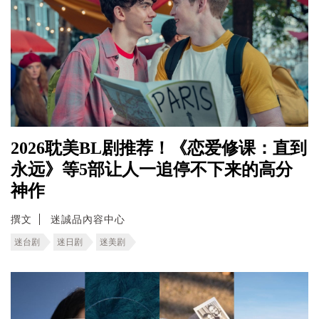
2026耽美BL剧推荐！《恋爱修课：直到
永远》等5部让人一追停不下来的高分
神作
撰文
迷誠品內容中心
迷台剧
迷日剧
迷美剧