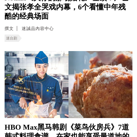
文揭张孝全哭戏内幕，6个看懂中年残
酷的经典场面
撰文
迷誠品內容中心
迷台剧
HBO Max黑马韩剧《菜鸟伙房兵》7道
韩式料理食谱，在家也能享受最道地的