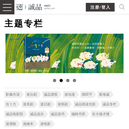
注册/登入
主题专栏
影像共读
迷台剧
诚品酒窖
迷动漫
细田守
新海诚
吉卜力
迷美剧
迷日剧
迷韩剧
诚品阅读光影
诚品专栏
诚品电影院
诚品选乐
诚品选书
编辑书房
长大後才懂
迷测验
迷繪本
迷电影