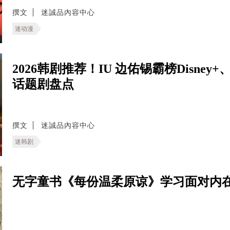
撰文
迷誠品內容中心
迷动漫
2026韩剧推荐！IU 边佑锡霸榜Disney+
话题剧盘点
撰文
迷誠品內容中心
迷韩剧
无字童书《每份温柔原谅》学习面对内