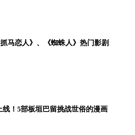
看！《抓马恋人》、《蜘蛛人》热门影剧
最终章上线！5部板垣巴留挑战世俗的漫画