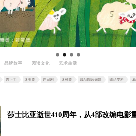
品牌故事
阅读文化
艺术生活
吉卜力
迷美剧
迷日剧
迷韩剧
诚品阅读光影
诚品专栏
诚
莎士比亚逝世410周年，从4部改编电影