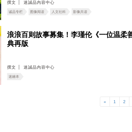
撰文
迷誠品內容中心
诚品专栏
图像阅读
人文社科
影像共读
浪浪百则故事募集！李瑾伦《一位温柔善良
典再版
撰文
迷誠品內容中心
迷繪本
«
1
2