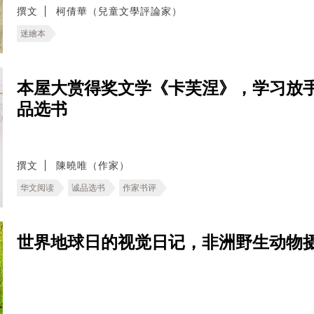
撰文
柯倩華（兒童文學評論家）
迷繪本
本屋大赏得奖文学《卡芙涅》，学习放
品选书
撰文
陳曉唯（作家）
华文阅读
诚品选书
作家书评
世界地球日的视觉日记，非洲野生动物