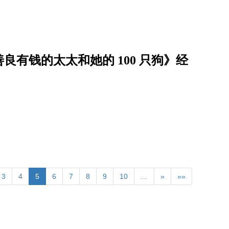
有钱的太太和她的 100 只狗》经
3
4
5
6
7
8
9
10
…
»
»»