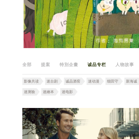
全部
提案
特別企畫
诚品专栏
人物故事
影像共读
迷台剧
诚品酒窖
迷动漫
细田守
新海诚
迷测验
迷繪本
迷电影