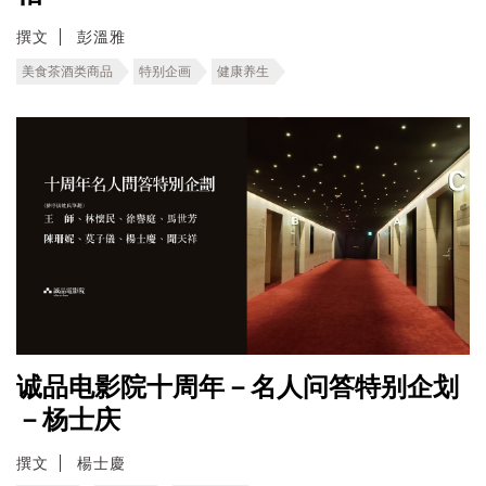
撰文
彭溫雅
美食茶酒类商品
特别企画
健康养生
诚品电影院十周年－名人问答特别企划
－杨士庆
撰文
楊士慶