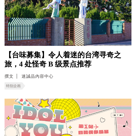
【台味募集】令人着迷的台湾寻奇之
旅，4 处怪奇 B 级景点推荐
撰文
迷誠品內容中心
特别企画