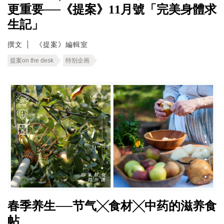
更重要──《提案》11月號「完美身體求
生記」
撰文
《提案》編輯室
提案on the desk
特别企画
春季养生──节气╳食材╳中药的滋养食
帖