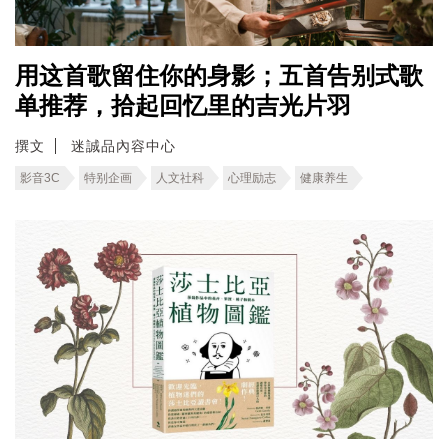
用这首歌留住你的身影；五首告别式歌
单推荐，拾起回忆里的吉光片羽
撰文
迷誠品內容中心
影音3C
特别企画
人文社科
心理励志
健康养生