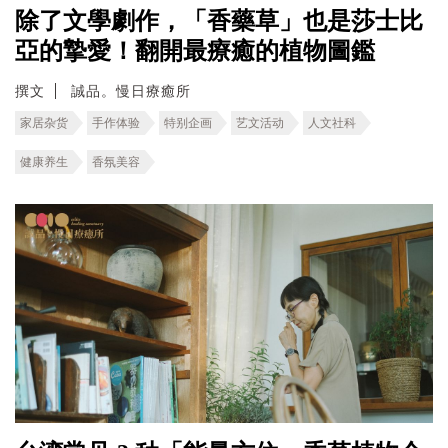
除了文學劇作，「香藥草」也是莎士比
亞的摯愛！翻開最療癒的植物圖鑑
撰文
誠品。慢日療癒所
家居杂货
手作体验
特别企画
艺文活动
人文社科
健康养生
香氛美容