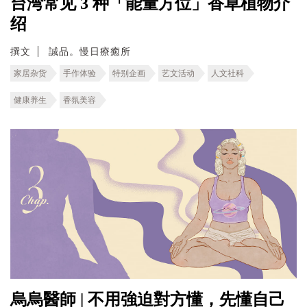
台湾常见 3 种「能量方位」香草植物介
绍
撰文
誠品。慢日療癒所
家居杂货
手作体验
特别企画
艺文活动
人文社科
健康养生
香氛美容
烏烏醫師 | 不用強迫對方懂，先懂自己