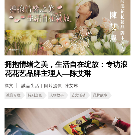
拥抱情绪之美，生活自在绽放：专访浪
花花艺品牌主理人—陈艾琳
撰文
誠品生活｜圖片提供_陳艾琳
诚品专栏
特别企画
人物故事
艺文活动
品牌故事