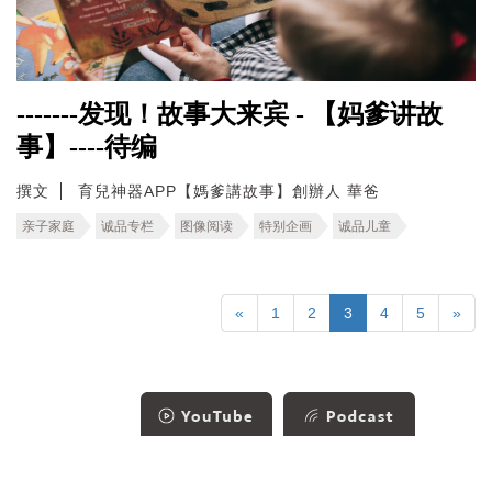
-------发现！故事大来宾 - 【妈爹讲故
事】----待编
撰文
育兒神器APP【媽爹講故事】創辦人 華爸
亲子家庭
诚品专栏
图像阅读
特别企画
诚品儿童
«
1
2
3
4
5
»