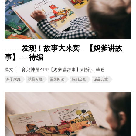
-------发现！故事大来宾 - 【妈爹讲故
事】----待编
撰文
育兒神器APP【媽爹講故事】創辦人 華爸
亲子家庭
诚品专栏
图像阅读
特别企画
诚品儿童