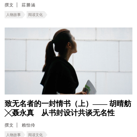
撰文
莊勝涵
人物故事
阅读文化
致无名者的一封情书（上）—— 胡晴舫
╳聂永真 从书封设计共谈无名性
撰文
賴怡伶
人物故事
阅读文化