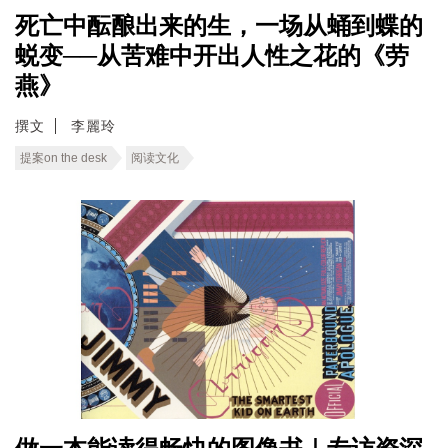
死亡中酝酿出来的生，一场从蛹到蝶的
蜕变──从苦难中开出人性之花的《劳
燕》
撰文
李麗玲
提案on the desk
阅读文化