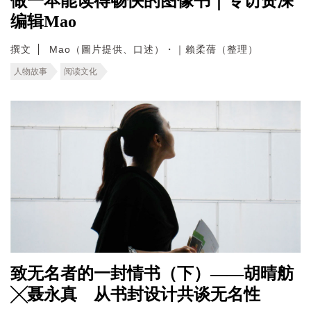
做一本能读得畅快的图像书｜专访资深
编辑Mao
撰文
Mao（圖片提供、口述）・｜賴柔蒨（整理）
人物故事
阅读文化
致无名者的一封情书（下）——胡晴舫
╳聂永真 从书封设计共谈无名性