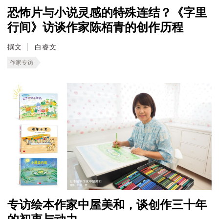
恐怖片与小说灵感的特殊连结？《字里
行间》访谈作家陈栢青的创作历程
撰文
白睿文
作家专访
专访绘本作家中屋美和，谈创作三十年