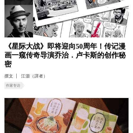
《星际大战》即将迎向50周年！传记漫
画一窥传奇导演乔治．卢卡斯的创作秘
密
撰文
江灝（譯者）
作家专访