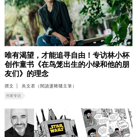
唯有渴望，才能追寻自由！专访林小杯
创作童书《在鸟笼出生的小绿和他的朋
友们》的理念
撰文
吳文君（閱讀盪鞦韆主筆）
作家专访