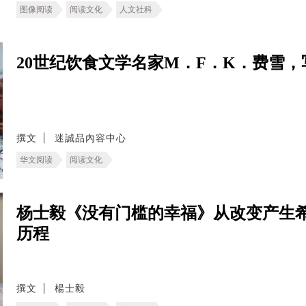
图像阅读
阅读文化
人文社科
20世纪饮食文学名家M．F．K．费雪
撰文
迷誠品內容中心
华文阅读
阅读文化
杨士毅《没有门槛的幸福》从改变产生
历程
撰文
楊士毅