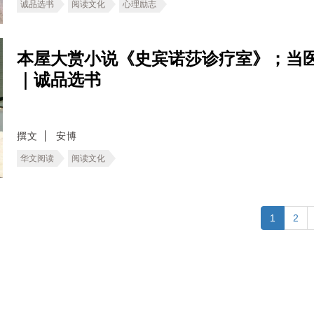
诚品选书
阅读文化
心理励志
本屋大赏小说《史宾诺莎诊疗室》；当
｜诚品选书
撰文
安博
华文阅读
阅读文化
1
2