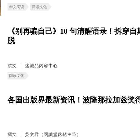
华文阅读
阅读文化
《别再骗自己》10 句清醒语录！拆穿
脱
撰文
迷誠品內容中心
阅读文化
各国出版界最新资讯！波隆那拉加兹奖得主
撰文
吳文君（閱讀盪鞦韆主筆）