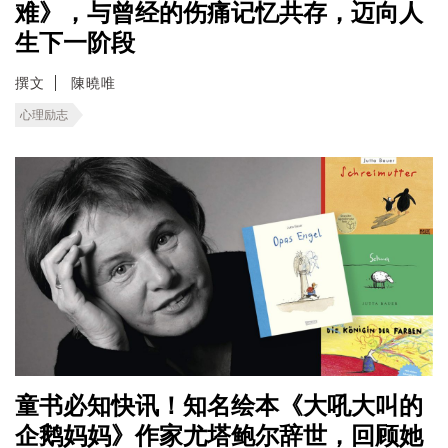
难》，与曾经的伤痛记忆共存，迈向人
生下一阶段
撰文
陳曉唯
心理励志
童书必知快讯！知名绘本《大吼大叫的
企鹅妈妈》作家尤塔鲍尔辞世，回顾她