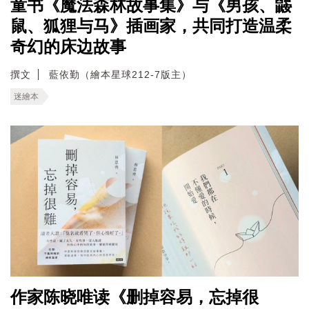
童书《魔法森林故事集》与《男孩、鼹
鼠、狐狸与马》插画家，共同打造温柔
奇幻的床边故事
撰文
藍依勤（繪本星球212-7版主）
迷繪本
作家陈晓唯读《删掉容易，忘掉很