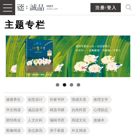
注册/登入
主题专栏
健康养生
创意设计
作家书评
情感关系
推理文学
华文阅读
诚品选书
精选书摘
自然科普
心理励志
财经商业
人文社科
编辑书房
阅读文化
迷繪本
图像阅读
杂志新讯
亲子家庭
外文阅读