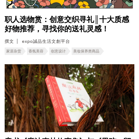
职人选物赏：创意交织寻礼║十大质感
好物推荐，寻找你的送礼灵感！
撰文
expo誠品生活文創平台
家居杂货
香氛美容
创意设计
美妆保养类商品