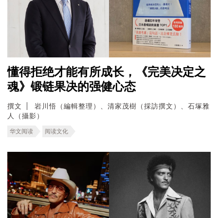
懂得拒绝才能有所成长，《完美决定之
魂》锻链果决的强健心态
撰文
岩川悟（編輯整理）、清家茂樹（採訪撰文）、石塚雅
人（攝影）
华文阅读
阅读文化