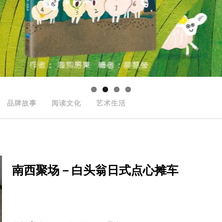
品牌故事
阅读文化
艺术生活
南西聚场－白头翁日式点心摊车