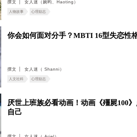
撰文
女人迷（婉昀、Haoting）
人物故事
心理励志
你会如何面对分手？MBTI 16型失恋
撰文
女人迷（ Shanni）
人文社科
心理励志
厌世上班族必看动画！动画《殭屍100
自己
撰文
女人迷（ Ariel）