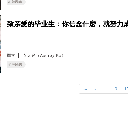
心理励志
致亲爱的毕业生：你信念什麽，就努力
撰文
女人迷（Audrey Ko）
心理励志
««
«
…
9
1