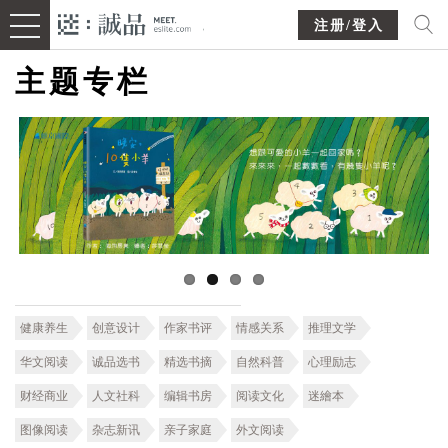
注册/登入
主题专栏
健康养生
创意设计
作家书评
情感关系
推理文学
华文阅读
诚品选书
精选书摘
自然科普
心理励志
财经商业
人文社科
编辑书房
阅读文化
迷繪本
图像阅读
杂志新讯
亲子家庭
外文阅读