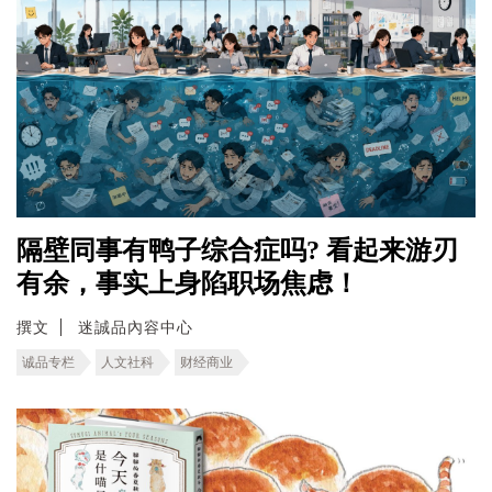
隔壁同事有鸭子综合症吗? 看起来游刃
有余，事实上身陷职场焦虑！
撰文
迷誠品內容中心
诚品专栏
人文社科
财经商业