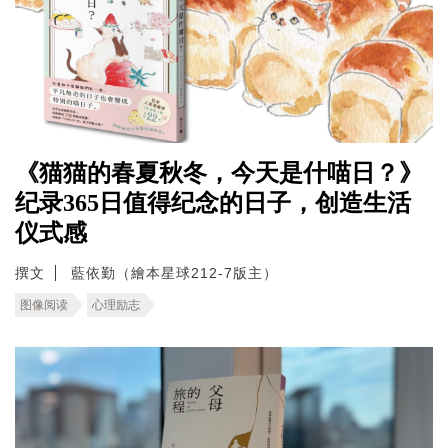
《猫猫的春夏秋冬，今天是什喵日？》
纪录365日值得纪念的日子，创造生活
仪式感
撰文
藍依勤（繪本星球212-7版主）
图像阅读
心理励志