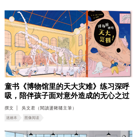
童书《博物馆里的天大灾难》练习深呼
吸，陪伴孩子面对意外造成的无心之过
撰文
吳文君（閱讀盪鞦韆主筆）
迷繪本
图像阅读