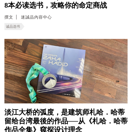
8本必读选书，攻略你的命定商战
撰文
迷誠品內容中心
诚品选书
淡江大桥的弧度，是建筑师札哈．哈蒂
留给台湾最後的作品──从《札哈．哈蒂
作品全集》窥探设计理念