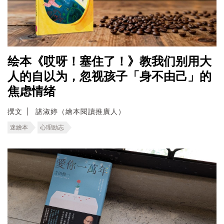
绘本《哎呀！塞住了！》教我们别用大
人的自以为，忽视孩子「身不由己」的
焦虑情绪
撰文
諶淑婷（繪本閱讀推廣人）
迷繪本
心理励志