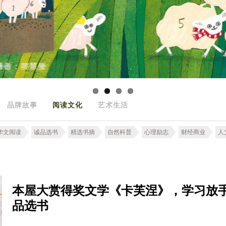
品牌故事
阅读文化
艺术生活
华文阅读
诚品选书
精选书摘
自然科普
心理励志
财经商业
人
本屋大赏得奖文学《卡芙涅》，学习放
品选书