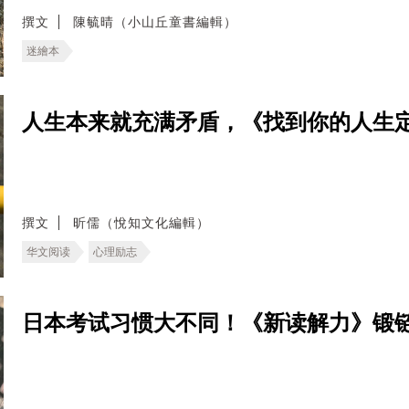
撰文
陳毓晴（小山丘童書編輯）
迷繪本
人生本来就充满矛盾，《找到你的人生定
撰文
昕儒（悅知文化編輯）
华文阅读
心理励志
日本考试习惯大不同！《新读解力》锻