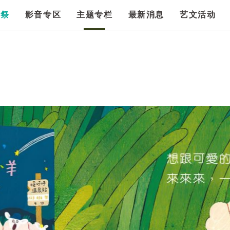
漫祭
影音专区
主题专栏
最新消息
艺文活动