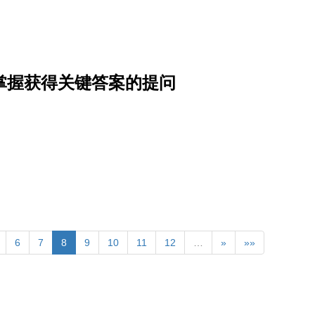
掌握获得关键答案的提问
6
7
8
9
10
11
12
…
»
»»