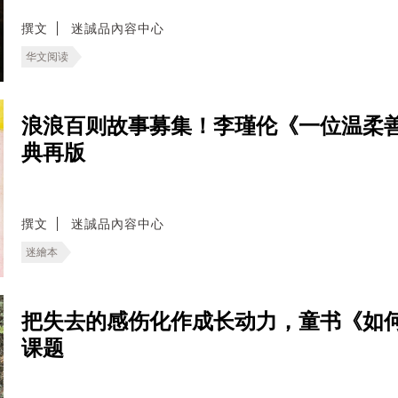
撰文
迷誠品內容中心
华文阅读
浪浪百则故事募集！李瑾伦《一位温柔善良
典再版
撰文
迷誠品內容中心
迷繪本
把失去的感伤化作成长动力，童书《如
课题