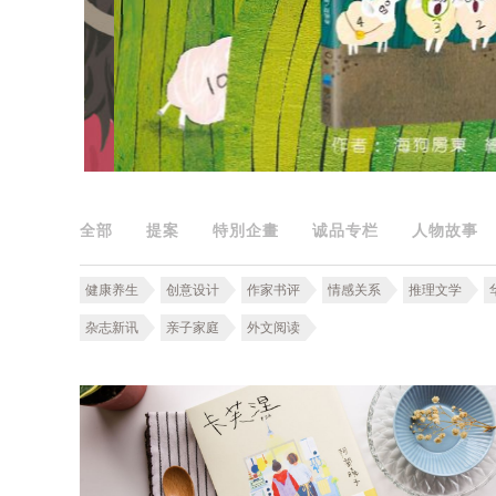
全部
提案
特別企畫
诚品专栏
人物故事
健康养生
创意设计
作家书评
情感关系
推理文学
杂志新讯
亲子家庭
外文阅读