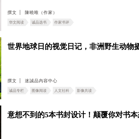
撰文
陳曉唯（作家）
华文阅读
诚品选书
作家书评
世界地球日的视觉日记，非洲野生动物
撰文
迷誠品內容中心
诚品专栏
图像阅读
人文社科
影像共读
意想不到的5本书封设计！颠覆你对书本