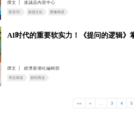
撰文
迷誠品內容中心
影音3C
旅遊文化
图像阅读
AI时代的重要软实力！《提问的逻辑》
撰文
經濟新潮社編輯部
华文阅读
财经商业
««
«
…
3
4
5