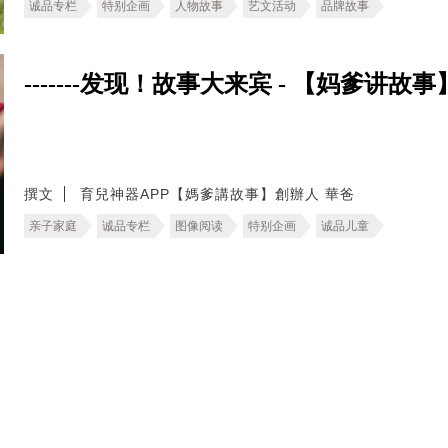
诚品专栏
特别企画
人物故事
艺文活动
品牌故事
-------发现！故事大来宾 - 【妈爹讲故事】
撰文
育兒神器APP【媽爹講故事】創辦人 華爸
亲子家庭
诚品专栏
图像阅读
特别企画
诚品儿童