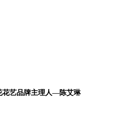
花花艺品牌主理人—陈艾琳