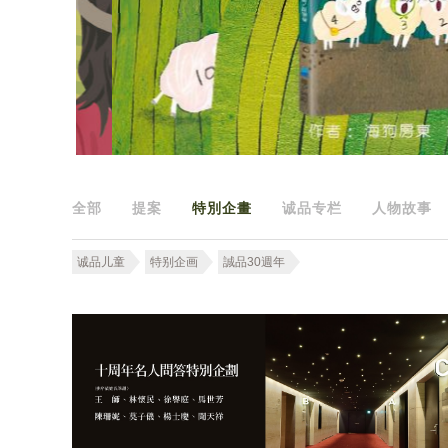
全部
提案
特別企畫
诚品专栏
人物故事
诚品儿童
特别企画
誠品30週年