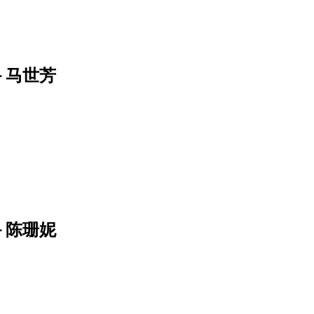
－马世芳
－陈珊妮