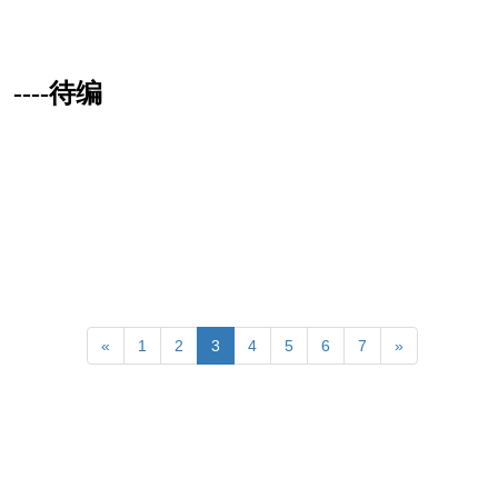
----待编
«
1
2
3
4
5
6
7
»