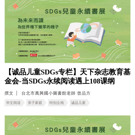
【诚品儿童SDGs专栏】天下杂志教育基
金会-当SDGs永续阅读遇上108课纲
撰文
台北市萬興國小圖書館老師 曾品方
华文阅读
亲子家庭
特别企画
诚品儿童