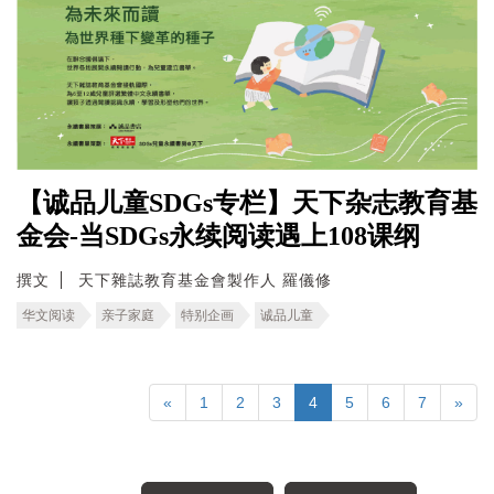
【诚品儿童SDGs专栏】天下杂志教育基
金会-当SDGs永续阅读遇上108课纲
撰文
天下雜誌教育基金會製作人 羅儀修
华文阅读
亲子家庭
特别企画
诚品儿童
«
1
2
3
4
5
6
7
»