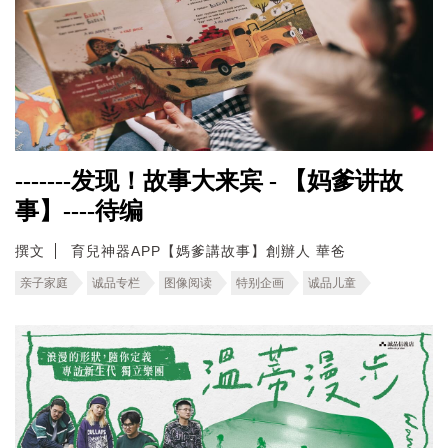
-------发现！故事大来宾 - 【妈爹讲故
事】----待编
撰文
育兒神器APP【媽爹講故事】創辦人 華爸
亲子家庭
诚品专栏
图像阅读
特别企画
诚品儿童