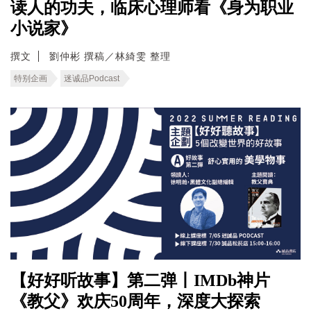
读人的功夫，临床心理师看《身为职业
小说家》
撰文
劉仲彬 撰稿／林綺雯 整理
特别企画
迷诚品Podcast
【好好听故事】第二弹丨IMDb神片
《教父》欢庆50周年，深度大探索