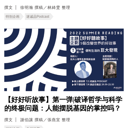
撰文
徐明瀚 撰稿／林綺雯 整理
特别企画
迷诚品Podcast
【好好听故事】第一弹|破译哲学与科学
的终极问题：人能摆脱基因的掌控吗？
撰文
謝伯讓 撰稿／張燕宜 整理