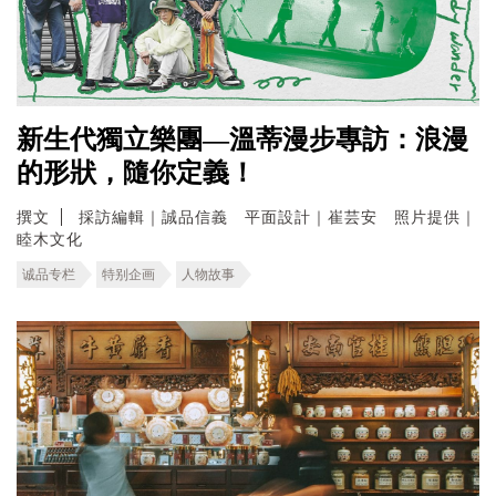
新生代獨立樂團—溫蒂漫步專訪：浪漫
的形狀，隨你定義！
撰文
採訪編輯｜誠品信義 平面設計｜崔芸安 照片提供｜
睦木文化
诚品专栏
特别企画
人物故事