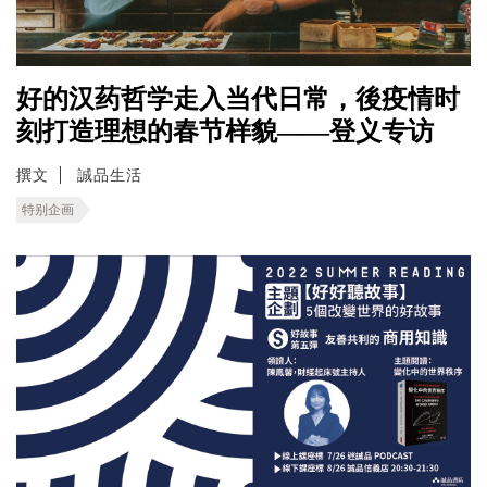
好的汉药哲学走入当代日常，後疫情时
刻打造理想的春节样貌——登义专访
撰文
誠品生活
特别企画