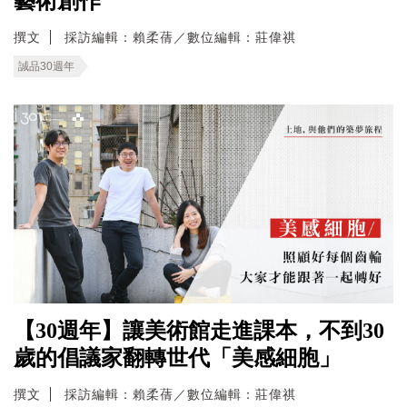
藝術創作
撰文
採訪編輯：賴柔蒨／數位編輯：莊偉祺
誠品30週年
【30週年】讓美術館走進課本，不到30
歲的倡議家翻轉世代「美感細胞」
撰文
採訪編輯：賴柔蒨／數位編輯：莊偉祺