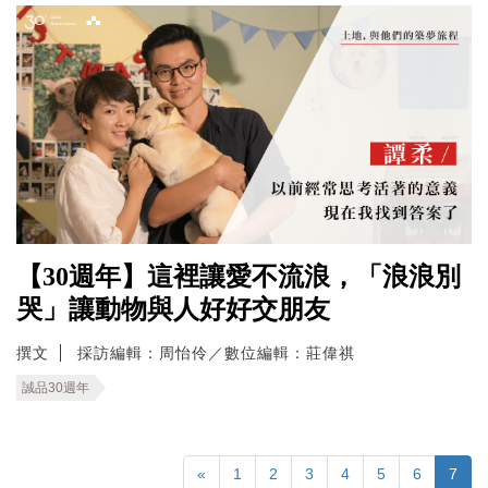
【30週年】這裡讓愛不流浪，「浪浪別
哭」讓動物與人好好交朋友
撰文
採訪編輯：周怡伶／數位編輯：莊偉祺
誠品30週年
«
1
2
3
4
5
6
7