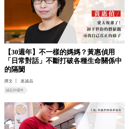
【30週年】不一樣的媽媽？黃惠偵用
「日常對話」不斷打破各種生命關係中
的隔閡
撰文
迷誠品
誠品30週年