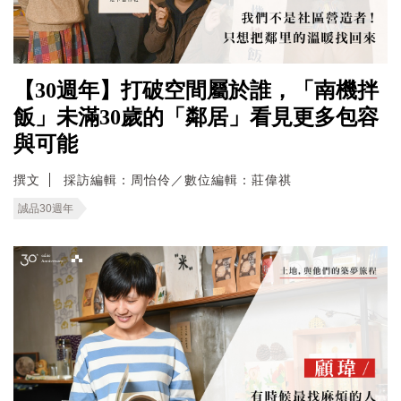
【30週年】打破空間屬於誰，「南機拌
飯」未滿30歲的「鄰居」看見更多包容
與可能
撰文
採訪編輯：周怡伶／數位編輯：莊偉祺
誠品30週年