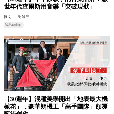
世年代查爾斯用音樂「突破現狀」
撰文
迷誠品
誠品30週年
【30週年】混種美學開出「地表最大機
械花」，豪華朗機工「高手團隊」顛覆