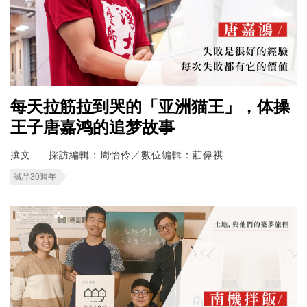
每天拉筋拉到哭的「亚洲猫王」，体操
王子唐嘉鸿的追梦故事
撰文
採訪編輯：周怡伶／數位編輯：莊偉祺
誠品30週年