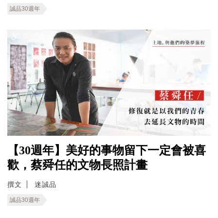
誠品30週年
【30週年】美好的事物留下一定會被喜
歡，蔡舜任的文物長照計畫
撰文
迷誠品
誠品30週年