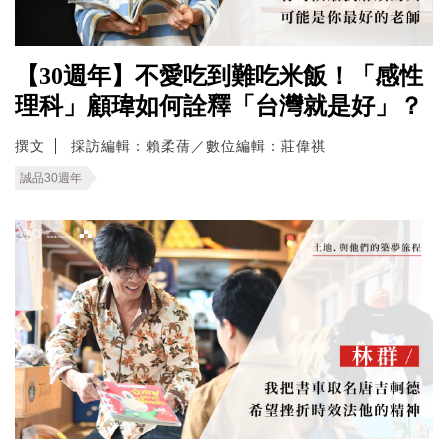
【30週年】不愛吃到難吃米飯！「感性
理科」顧瑋如何詮釋「台灣就是好」？
撰文
採訪編輯：賴柔蒨／數位編輯：莊偉祺
誠品30週年