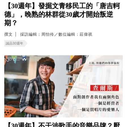
【30週年】發掘文青移民工的「唐吉軻
德」，晚熟的林群從30歲才開始叛逆
期？
撰文
採訪編輯：周怡伶／數位編輯：莊偉祺
誠品30週年
【30週年】不干涉歌手的音樂品牌？厭