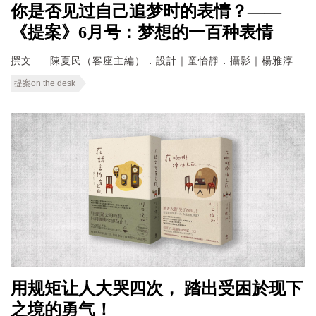
你是否见过自己追梦时的表情？——
《提案》6月号：梦想的一百种表情
撰文
陳夏民（客座主編）．設計｜童怡靜．攝影｜楊雅淳
提案on the desk
用规矩让人大哭四次， 踏出受困於现下
之境的勇气！