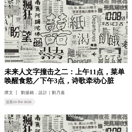
未来人文字撞击之二：上午11点，菜单
唤醒食慾／下午3点，诗歌牵动心脏
撰文
劉揚銘．設計｜劉乃嘉
提案on the desk