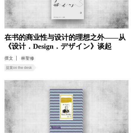
在书的商业性与设计的理想之外——从
《设计．Design．デザイン》谈起
撰文
林聖修
提案on the desk