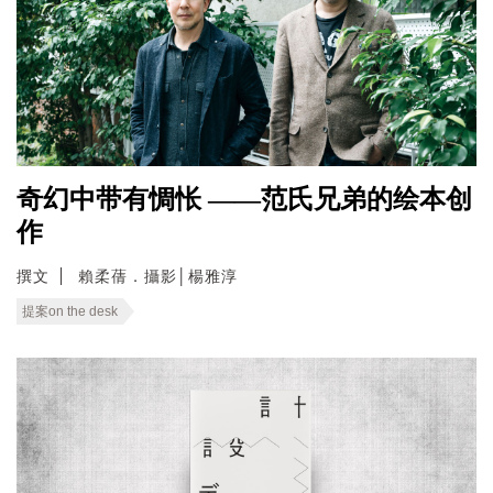
奇幻中带有惆怅 ——范氏兄弟的绘本创
作
撰文
賴柔蒨．攝影│楊雅淳
提案on the desk